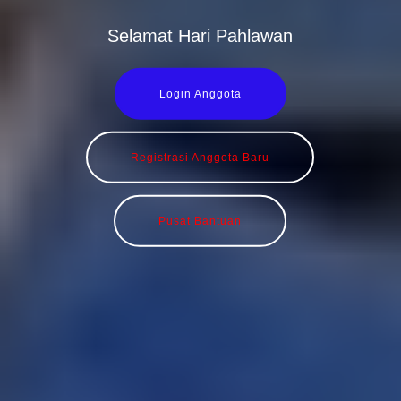
Selamat Hari Pahlawan
Login Anggota
Registrasi Anggota Baru
Pusat Bantuan