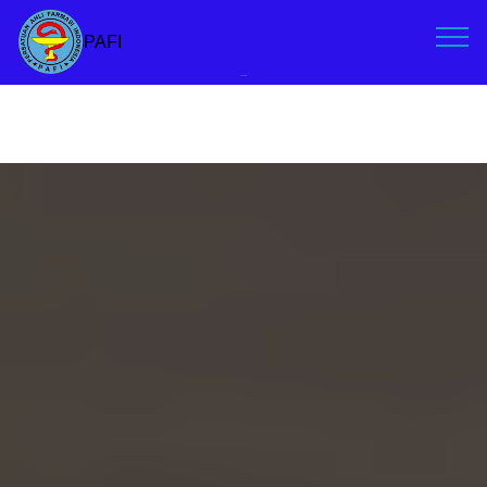
PAFI
NusaSuara.com